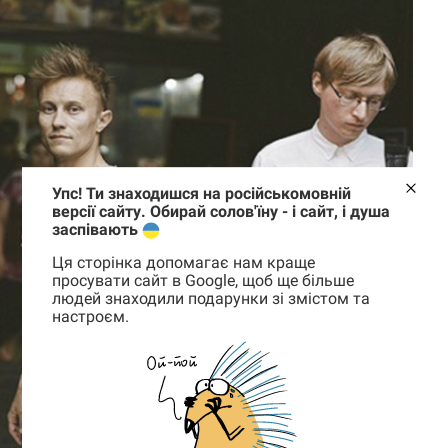
Упс! Ти знаходишся на російськомовній
версії сайту. Обирай солов'їну - і сайт, і душа
заспівають
Ця сторінка допомагає нам краще
просувати сайт в Google, щоб ще більше
людей знаходили подарунки зі змістом та
настроєм.
Корзина
0 товары
Корзина пуста