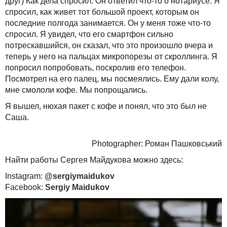
друг) Как дела спросил. Он ответил что-то о нотариусе. Я
спросил, как живет тот большой проект, которым он
последние полгода занимается. Он у меня тоже что-то
спросил. Я увидел, что его смартфон сильно
потрескавшийся, он сказал, что это произошло вчера и
теперь у него на пальцах микропорезы от скроллинга. Я
попросил попробовать, поскролив его телефон.
Посмотрел на его палец, мы посмеялись. Ему дали колу,
мне смололи кофе. Мы попрощались.
Я вышел, нюхая пакет с кофе и понял, что это был не
Саша.
Photographer: Роман Пашковський
Найти работы Сергея Майдукова можно здесь
:
Instagram:
@sergiymaidukov
Facebook:
Sergiy Maidukov