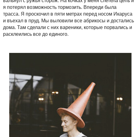
вальнул с ружья сторож. На кочках у меня слетела цепь и
я потерял возможность тормозить. Впереди была
трасса. Я проскочил в пяти метрах перед носом Икаруса
и въехал в пруд. Мы выловили все абрикосы и достались
дома. Там сделали с них вареники, которые порвались и
расклеились все до единого.