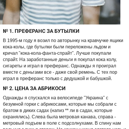
№ 1. ПРЕФЕРАНС ЗА БУТЫЛКИ
В 1995-м году я возил по авторынку на кравчучке ящики
кока-колы, где бутылки были переложены льдом и
кричал "кока-кола-фанта-спрайт". Лучше покупали
спрайт. На заработанные деньги я покупал кока колу,
сигареты и играл в преферанс. Однажды я проиграл
вместе с деньгами все - даже свой ремень. С тех пор
играл в преферанс только с дедушкой и бабушкой.
№ 2. ЦЕНА ЗА АБРИКОСИ
Однажды я спускался на велосипеде "Украина" с
безумной горки с абрикосами, которые мы собрали с
братом в диких садах (напиз ** ли в садах, которые
охранялись). Слева была метровая канава, справа -
метровый подъем в поле с подсолнухами. В спину нам