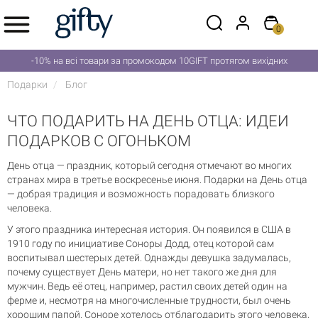
0
-10% на всі товари за промокодом 10GIFT протягом вихідних
Подарки
Блог
ЧТО ПОДАРИТЬ НА ДЕНЬ ОТЦА: ИДЕИ
ПОДАРКОВ С ОГОНЬКОМ
День отца — праздник, который сегодня отмечают во многих
странах мира в третье воскресенье июня.
Подарки на День отца
— добрая традиция и возможность порадовать близкого
человека.
У этого праздника интересная история. Он появился в США в
1910 году по инициативе Соноры Додд, отец которой сам
воспитывал шестерых детей. Однажды девушка задумалась,
почему существует День матери, но нет такого же дня для
мужчин. Ведь её отец, например, растил своих детей один на
ферме и, несмотря на многочисленные трудности, был очень
хорошим папой. Соноре хотелось отблагодарить этого человека,