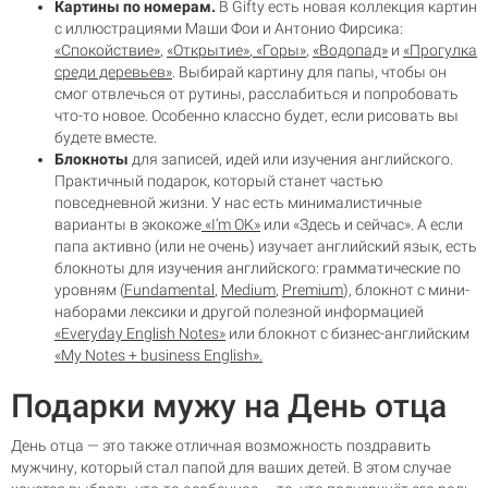
Картины по номерам.
В Gifty есть новая коллекция картин
с иллюстрациями Маши Фои и Антонио Фирсика:
«Спокойствие»
,
«Открытие»
,
«Горы»
,
«Водопад»
и
«Прогулка
среди деревьев»
. Выбирай картину для папы, чтобы он
смог отвлечься от рутины, расслабиться и попробовать
что-то новое. Особенно классно будет, если рисовать вы
будете вместе.
Блокноты
для записей, идей или изучения английского.
Практичный подарок, который станет частью
повседневной жизни. У нас есть минималистичные
варианты в экокоже
«I’m OK»
или
«Здесь и сейчас»
. А если
папа активно (или не очень) изучает английский язык, есть
блокноты для изучения английского: грамматические по
уровням (
Fundamental
,
Medium
,
Premium
), блокнот с мини-
наборами лексики и другой полезной информацией
«Everyday English Notes»
или блокнот с бизнес-английским
«My Notes + business English».
Подарки мужу на День отца
День отца — это также отличная возможность поздравить
мужчину, который стал папой для ваших детей. В этом случае