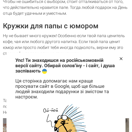
Чтобы не ошибиться с выбором, стоит отталкиваться от того,
что действительно нравится папе. Тогда любой подарок на День
отца будет удачным и уместным.
Кружки для папы с юмором
Ну не бывает много кружек! Особенно если твой папа ценитель
кофе, чая или любого другого напитка. Если твой папа ценит
юмор или просто любит тебя иногда подколоть, верни ему это
сторицей и подари одну из этих кружек:
Упс! Ти знаходишся на російськомовній
«Недоброе утро»
;
версії сайту. Обирай солов'їну - і сайт, і душа
«День ног»
;
заспівають
«Мотивайшн»
;
«Задолбался»
;
Ця сторінка допомагає нам краще
«Вечно надутое»
;
просувати сайт в Google, щоб ще більше
людей знаходили подарунки зі змістом та
«Не падай крышей»
.
настроєм.
Корзина
Так ты и рассмешишь родного человека, и подаришь полезный
0 товары
подарок, который каждый день будет напоминать о тебе.
Неплохая идея, правда?
Корзина пуста