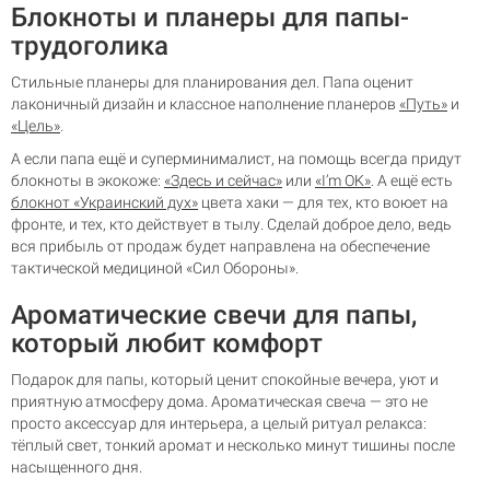
Блокноты и планеры для папы-
трудоголика
Стильные планеры для планирования дел. Папа оценит
лаконичный дизайн и классное наполнение планеров
«Путь»
и
«Цель»
.
А если папа ещё и суперминималист, на помощь всегда придут
блокноты в экокоже:
«Здесь и сейчас»
или
«I’m OK»
. А ещё есть
блокнот «Украинский дух»
цвета хаки — для тех, кто воюет на
фронте, и тех, кто действует в тылу. Сделай доброе дело, ведь
вся прибыль от продаж будет направлена на обеспечение
тактической медициной «Сил Обороны».
Ароматические свечи для папы,
который любит комфорт
Подарок для папы, который ценит спокойные вечера, уют и
приятную атмосферу дома. Ароматическая свеча — это не
просто аксессуар для интерьера, а целый ритуал релакса:
тёплый свет, тонкий аромат и несколько минут тишины после
насыщенного дня.