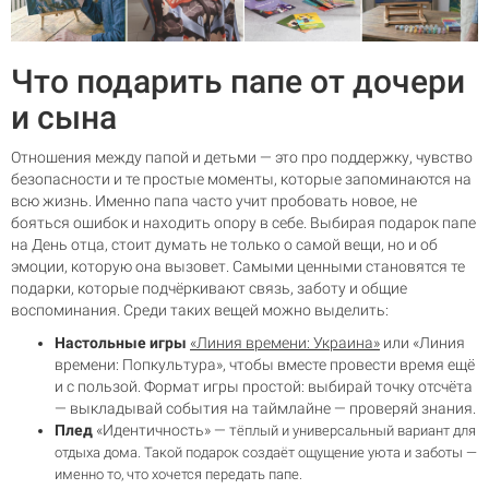
Что подарить папе от дочери
и сына
Отношения между папой и детьми — это про поддержку, чувство
безопасности и те простые моменты, которые запоминаются на
всю жизнь. Именно папа часто учит пробовать новое, не
бояться ошибок и находить опору в себе. Выбирая подарок папе
на День отца, стоит думать не только о самой вещи, но и об
эмоции, которую она вызовет. Самыми ценными становятся те
подарки, которые подчёркивают связь, заботу и общие
воспоминания. Среди таких вещей можно выделить:
Настольные игры
«Линия времени: Украина»
или
«Линия
времени: Попкультура»
, чтобы вместе провести время ещё
и с пользой. Формат игры простой: выбирай точку отсчёта
— выкладывай события на таймлайне — проверяй знания.
Плед
«Идентичность»
— т
ёплый и универсальный вариант для
отдыха дома. Такой подарок создаёт ощущение уюта и заботы —
именно то, что хочется передать папе.