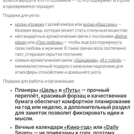
хочется выбрать что-то особенное — то, что подчеркнёт его роль
и одновременно порадует.
Подарки для уюта:
носки «Ножки»
с долей юмора или
носки «Каштаны»
—
базовая вещь, которая может стать стильным акцентом;
нестандартные ароматические свечи с посланием
«Better
place»
или
«Про любовь»
— чтобы ещё раз подчеркнуть
свою любовь к мужчине. В таких свечах воск постепенно
тает, открывая скрытое послание;
соевые ароматические свечи:
«Ощущение»
,
«Я с тобой»
—
минималистичный подарок с важными надписями для
атмосферы спокойствия и домашнего уюта.
Подарки для работы и организации:
Планеры
«Цель»
и
«Путь»
— прочный
переплёт, красивый форзац и качественная
бумага обеспечат комфортное планирование
на год или неделю, а дополнительный раздел
для заметок позволит фиксировать идеи и
мысли.
Вечные календари
«Кино-год»
или
«Daily
Seven»
— не привязаны к году, поэтому