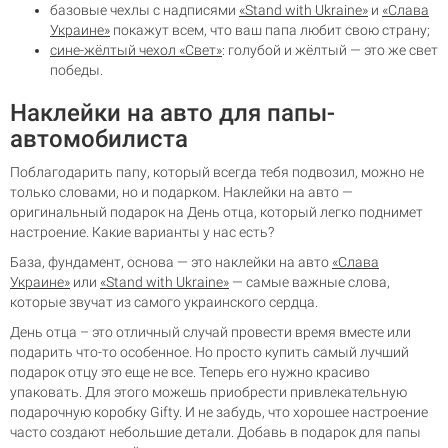
базовые чехлы с надписями
«Stand with Ukraine»
и
«Слава
Украине»
покажут всем, что ваш папа любит свою страну;
сине-жёлтый чехол «Свет»
: голубой и жёлтый — это же свет
победы.
Наклейки на авто для папы-
автомобилиста
Поблагодарить папу, который всегда тебя подвозил, можно не
только словами, но и подарком. Наклейки на авто —
оригинальный подарок на День отца, который легко поднимет
настроение. Какие варианты у нас есть?
База, фундамент, основа — это наклейки на авто
«Слава
Украине»
или
«Stand with Ukraine»
— самые важные слова,
которые звучат из самого украинского сердца.
День отца – это отличный случай провести время вместе или
подарить что-то особенное. Но просто купить самый лучший
подарок отцу это еще не все. Теперь его нужно красиво
упаковать. Для этого можешь приобрести привлекательную
подарочную коробку Gifty
. И не забудь, что хорошее настроение
часто создают небольшие детали. Добавь в подарок для папы