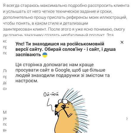
Я всегда стараюсь максимально подробно расспросить клиента
и услышать от него четкое техническое задание и сроки,
дополнительно прошу прислать референсы моих иллюстраций,
чтобы понять, в каком стиле и детализации
заинтересован клиент. После этого я уже ясно понимаю, смогу
ли помочь заказчику создать необходимый продукт. Эта
конкретика на старте минимизирует недоразумения, и, как
Упс! Ти знаходишся на російськомовній
правило, такая работа идет легко и без неожиданных
версії сайту. Обирай солов'їну - і сайт, і душа
поворотов.
заспівають
Есть ли у вас любимый принт или тема в целом?
Ця сторінка допомагає нам краще
просувати сайт в Google, щоб ще більше
Любимого принта как такового нет. Но мне очень нравится
людей знаходили подарунки зі змістом та
принцип создания сначала контурного изображения, а затем
настроєм.
добавление к нему цветов. Очень интересно наблюдать, как
Корзина
0 товары
оживает иллюстрация.
Этностиль сейчас это тренд. Как думаете, будет
Корзина пуста
ли этностиль популярным и дальше?
Мне кажется, этот тренд не выйдет из моды. В частности,
украинский этностиль имеет мощную, вариативную и красивую
почву, поэтому с ним очень интересно экспериментировать и
вносить каждый раз что-то новое.