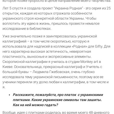
которое позже проросло в целое направление моего творчества.
Лет 5 спустя я создала проект "Украина Родная" - это серия из 25
открыток, каждая из которых отражала особенности
украинского строя конкретной области Украины. Чтобы
воплотить эту идею в жизнь, пришлось провести немалое
исследование в библиотеках.
Уже значительно позже я заинтересовалась украинской
каллиграфией – в том числе скорописью, которую я
использовала для надписей в коллекции «Родная» для Gifty. Для
него характерна высокая эстетичность, невероятная
пластичность, выносные и экспрессивные элементы.
Скорописной каллиграфии я училась в студии Monkey art в
Киеве. Основательница, прекрасный каллиграф и Учитель с
большой буквы – Людмила Гжебовская, очень глубоко
исследовала тему украинской письменности, поэтому все ее
ученики переняли эту долю любви к каллиграфии, в том числе и
я.
Расскажите, пожалуйста, про платок с украинскими
плитками. Какие украинские символы там зашиты.
Как на ней можно гадать?
Вообще, идея с плитками родилась во время моего 48-дневного