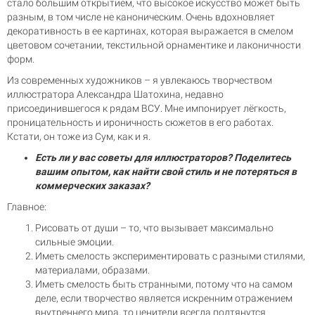
стало большим открытием, что высокое искусство может быть
разным, в том числе не каноническим. Очень вдохновляет
декоративность в ее картинах, которая выражается в смелом
цветовом сочетании, текстильной орнаментике и лаконичности
форм.
Из современных художников – я увлекаюсь творчеством
иллюстратора Александра Шатохина, недавно
присоединившегося к рядам ВСУ. Мне импонирует лёгкость,
проницательность и ироничность сюжетов в его работах.
Кстати, он тоже из Сум, как и я.
Есть ли у вас советы для иллюстраторов? Поделитесь
вашим опытом, как найти свой стиль и не потеряться в
коммерческих заказах?
Главное:
Рисовать от души – то, что вызывает максимально
сильные эмоции.
Иметь смелость экспериментировать с разными стилями,
материалами, образами.
Иметь смелость быть странными, потому что на самом
деле, если творчество является искренним отражением
внутреннего мира, то ценители всегда подтянутся.