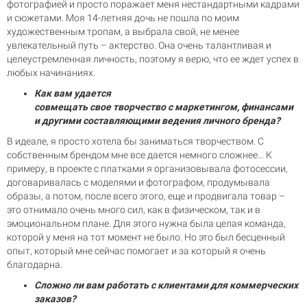
фотографией и просто поражает меня нестандартными кадрами
и сюжетами. Моя 14-летняя дочь не пошла по моим
художественным тропам, а выбрала свой, не менее
увлекательный путь – актерство. Она очень талантливая и
целеустремленная личность, поэтому я верю, что ее ждет успех в
любых начинаниях.
Как вам удается
совмещать свое творчество с маркетингом, финансами
и другими составляющими ведения личного бренда?
В идеале, я просто хотела бы заниматься творчеством. С
собственным брендом мне все дается немного сложнее… К
примеру, в проекте с платками я организовывала фотосессии,
договаривалась с моделями и фотографом, продумывала
образы, а потом, после всего этого, еще и продвигала товар –
это отнимало очень много сил, как в физическом, так и в
эмоциональном плане. Для этого нужна была целая команда,
которой у меня на тот момент не было. Но это был бесценный
опыт, который мне сейчас помогает и за который я очень
благодарна.
Сложно ли вам работать с клиентами для коммерческих
заказов?