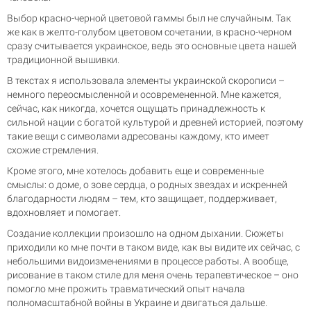
Выбор красно-черной цветовой гаммы был не случайным. Так
же как в желто-голубом цветовом сочетании, в красно-черном
сразу считывается украинское, ведь это основные цвета нашей
традиционной вышивки.
В текстах я использовала элементы украинской скорописи –
немного переосмысленной и осовремененной. Мне кажется,
сейчас, как никогда, хочется ощущать принадлежность к
сильной нации с богатой культурой и древней историей, поэтому
такие вещи с символами адресованы каждому, кто имеет
схожие стремления.
Кроме этого, мне хотелось добавить еще и современные
смыслы: о доме, о зове сердца, о родных звездах и искренней
благодарности людям – тем, кто защищает, поддерживает,
вдохновляет и помогает.
Создание коллекции произошло на одном дыхании. Сюжеты
приходили ко мне почти в таком виде, как вы видите их сейчас, с
небольшими видоизменениями в процессе работы. А вообще,
рисование в таком стиле для меня очень терапевтическое – оно
помогло мне прожить травматический опыт начала
полномасштабной войны в Украине и двигаться дальше.