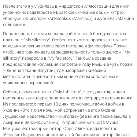
После этого я углубилась в мир детской иллюстрации для книг
украинских издательств («Братское», «Черные овцы», «Утро»,
«Крокус», «Книголов», «Art-Books», «Mamino») и журнала «Мамино
солнышко».
Параллельно с этим я создала собственный бренд шелковых
платков – "My silk story". Особенность этого проекта в том, что
каждая коллекция имела свою историю и философию. Позже,
чтобы не ограничивать свою деятельность только шелком, "My
silk story" переросло в "My fab story". Так была создана
предновогодняя коллекция салфеток к году Мыши, а чуть позже
– льняная ткань «Внутри», где изображен киевский
метрополитен с невероятным количеством колоритных и
уникальных персонажей.
Сейчас, в рамках проекта "My fab story", я создаю открытки и
настенные календари, параллельно иллюстрирую детские книги.
Из последнего: о первых 10 днях полномасштабной войны в
Украине «Это тихая ночь, мой астронавт», автор Оксана
Лущевская, издательство «Книголав» (эта книга также вышла в
Америке и Великобритании); о приключениях кота Мурка
Мняуска «Котозавры», автор Юлия Илюха, издательство
«Черные Овцы»; шутливая книга «Собаки-каяки», автор Оксана