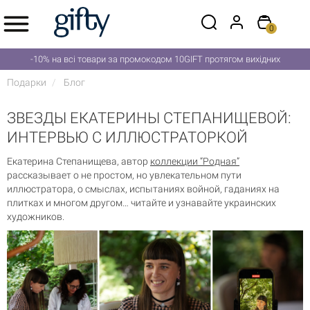
0
-10% на всі товари за промокодом 10GIFT протягом вихідних
Подарки
Блог
ЗВЕЗДЫ ЕКАТЕРИНЫ СТЕПАНИЩЕВОЙ:
ИНТЕРВЬЮ С ИЛЛЮСТРАТОРКОЙ
Екатерина Степанищева, автор
коллекции “Родная”
рассказывает о не простом, но увлекательном пути
иллюстратора, о смыслах, испытаниях войной, гаданиях на
плитках и многом другом… читайте и узнавайте украинских
художников.