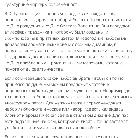
культурные маркеры современности.
В Gifty есть опции к главным праздникам каждого года:
новогодние подарочные наборы, боксы к Пасхе, готовые сеты
ко Дню рождения и ко Дню Святого Валентина. Они передают
атмосферу праздника, к которому были созданы, и
скомпонованы в приятных цветах. В новогодние наборы мы
добавляем ароматические свечи с особым дизайном, в
пасхальные — украшения, которые можно положить в корзину.
Подарок ко Дню рождения дополняем красивым планером, а
ко Дню влюблённых — романтичными мелочами, которые
помогают выразить чувства.
Если сомневаешься, какой набор выбрать, чтобы он точно
пришёлся по душе, мы можем предложить готовые
подарочные наборы для женщин, мужчин и пар. Например, для
женщин есть наборы с платком, который станет незаменимым
аксессуаром летом. Для мужчин можем порекомендовать
набор из блокнота и носков или набор, где есть календарь,
блокнот и ароматическая свеча в стильном дизайне. Для пар
есть подарочные наборы, которые сблизят и точно заставят
улыбаться, с ними легко показать свою заботу.
Если знаешь, чем интересуется человек, тогда у нас есть