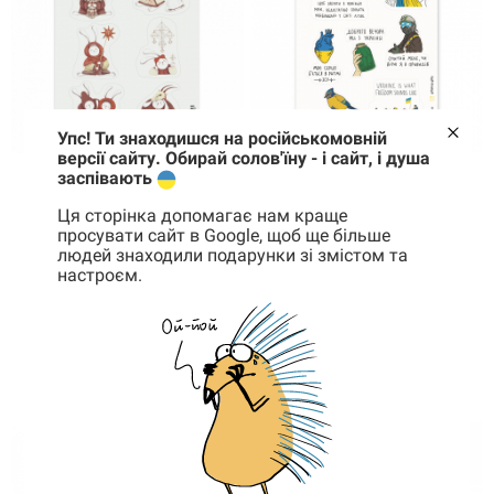
Упс! Ти знаходишся на російськомовній
версії сайту. Обирай солов'їну - і сайт, і душа
заспівають
В наличии
В наличии
Ця сторінка допомагає нам краще
просувати сайт в Google, щоб ще більше
Набор наклеек
Набор наклеек
людей знаходили подарунки зі змістом та
Кролик
Мы с Украины
настроєм.
Корзина
0 товары
145 грн
145 грн
125 грн
КУПИТЬ
КУПИТЬ
Корзина пуста
-28%