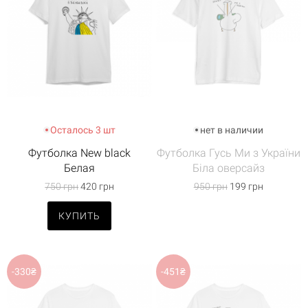
Осталось 3 шт
нет в наличии
Футболка New black
Футболка Гусь Ми з України
Белая
Біла оверсайз
750 грн
420 грн
950 грн
199 грн
КУПИТЬ
-330₴
-451₴