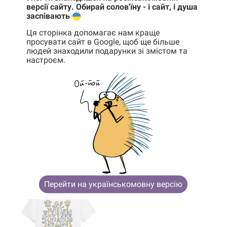
версії сайту. Обирай солов'їну - і сайт, і душа
заспівають
Ця сторінка допомагає нам краще
просувати сайт в Google, щоб ще більше
людей знаходили подарунки зі змістом та
настроєм.
Корзина
0 товары
нет в наличии
нет в наличии
Благотворительная
Футболка Тризуб Черная
Корзина пуста
футболка
750 грн
420 грн
Bravery Белая
1 000 грн
670 грн
Перейти на українськомовну версію