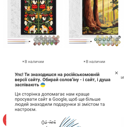
В наличии
В наличии
Картина по номерам
Картина по номерам
Упс! Ти знаходишся на російськомовній
Сад за небосклоном
Прогулка между деревьями
версії сайту. Обирай солов'їну - і сайт, і душа
заспівають
595 грн
595 грн
494 грн
Ця сторінка допомагає нам краще
КУПИТЬ
КУПИТЬ
просувати сайт в Google, щоб ще більше
людей знаходили подарунки зі змістом та
настроєм.
Корзина
0 товары
-24%
-12%