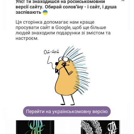
Упс! Ти знаходишся на російськомовній
версії сайту. Обирай солов'їну - і сайт, і душа
заспівають
Ця сторінка допомагає нам краще
просувати сайт в Google, щоб ще більше
людей знаходили подарунки зі змістом та
настроєм.
Корзина
0 товары
В наличии
В наличии
Блокнот
Блокнот
Корзина пуста
Тут и сейчас
Шопопало
595 грн
524 грн
595 грн
КУПИТЬ
КУПИТЬ
-12%
Перейти на українськомовну версію