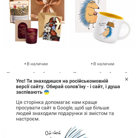
В наличии
В наличии
Подарочный набор из 4-х
Подарочный набор из 2-х
Упс! Ти знаходишся на російськомовній
Сила в тебе
Поддержка
версії сайту. Обирай солов'їну - і сайт, і душа
1 480 грн
660 грн
заспівають
Ця сторінка допомагає нам краще
КУПИТЬ
КУПИТЬ
просувати сайт в Google, щоб ще більше
людей знаходили подарунки зі змістом та
настроєм.
Корзина
0 товары