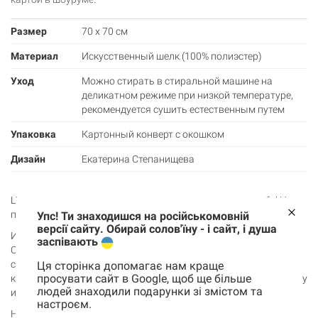
Размер
70 х 70 см
Материал
Искусственный шелк (100% полиэстер)
Уход
Можно стирать в стиральной машине на
деликатном режиме при низкой температуре,
рекомендуется сушить естественным путем
Упаковка
Картонный конверт с окошком
Дизайн
Екатерина Степанищева
Цветочная, сильная, смелая – эти слова на платке о тебе! Наш
платок – это проявление украинского духа.
Упс! Ти знаходишся на російськомовній
версії сайту. Обирай солов'їну - і сайт, і душа
Иллюстрация украинской дизайнерки Екатерины
заспівають
Степанищевой будет напоминать тебе о родном крае,
семейных традициях и неповторимой красоте украинской
Ця сторінка допомагає нам краще
просувати сайт в Google, щоб ще більше
культуры. Пусть каждый взгляд на нее будет вызывать улыбку
людей знаходили подарунки зі змістом та
и чувство уюта.
настроєм.
Корзина
Не простые украинские плитки, а с предсказанием. Каждая