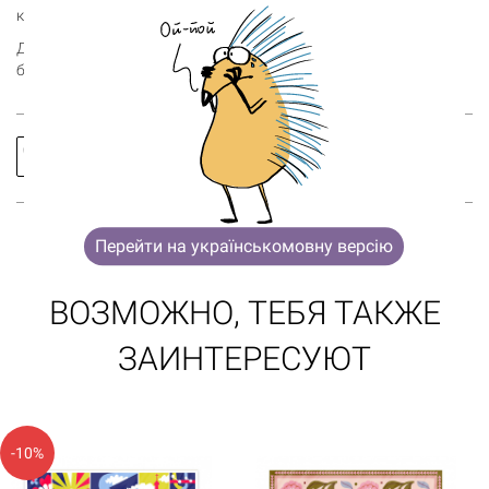
0 товары
клетка на платке – твое пророчество на этот день.
Добавляй платок в корзину и порадуй себя, подругу, маму или
Корзина пуста
бабушку!
Заказать
Спросить
звонок
про товар
Перейти на українськомовну версію
ВОЗМОЖНО, ТЕБЯ ТАКЖЕ
ЗАИНТЕРЕСУЮТ
-10%