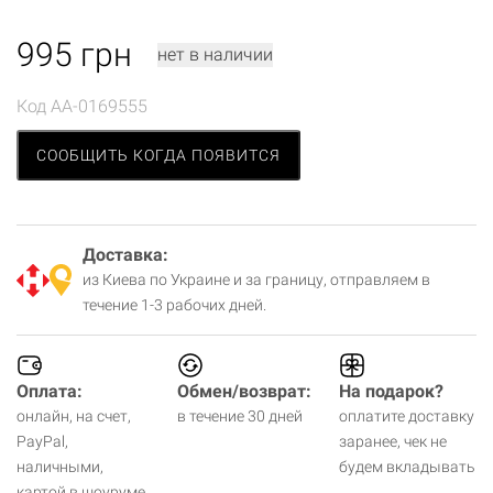
995
грн
нет в наличии
Код
AA-0169555
СООБЩИТЬ КОГДА ПОЯВИТСЯ
Доставка:
из Киева по Украине и за границу, отправляем в
течение 1-3 рабочих дней.
Оплата:
Обмен/возврат:
На подарок?
онлайн, на счет,
в течение 30 дней
оплатите доставку
PayPal,
заранее, чек не
наличными,
будем вкладывать
картой в шоуруме.