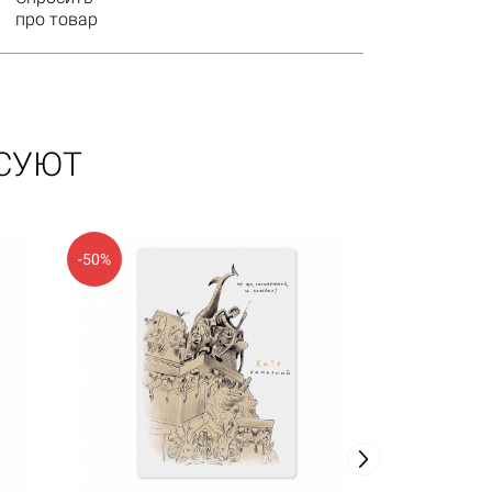
про товар
ЕСУЮТ
-50%