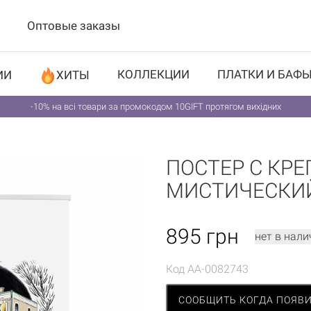
Оптовые заказы
КОЛЛЕКЦИИ
ПЛАТКИ И БАФ
ИИ
ХИТЫ
-10% на всі товари за промокодом 10GIFT протягом вихідних
ПОСТЕР С КР
МИСТИЧЕСКИ
895
грн
нет в нали
Код
AA-0082743
СООБЩИТЬ КОГДА ПОЯВ