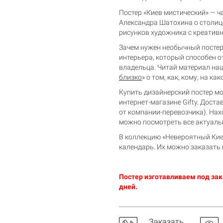
Постер «Киев мистический» — ч
Александра Шатохина о столиц
рисунков художника с креатив
Зачем нужен необычный постер 
интерьера, который способен о
владельца. Читай материал наш
близко
» о том, как, кому, на к
Купить дизайнерский постер мо
Корзина пуста
интернет-магазине Gifty. Дост
от компании-перевозчика). Нах
можно посмотреть все актуал
В коллекцию «Невероятный Кие
календарь. Их можно заказать к
Постер изготавливаем под зака
дней.
Заказать