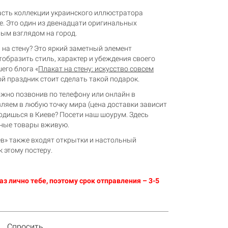
асть коллекции украинского иллюстратора
е. Это один из двенадцати оригинальных
ным взглядом на город.
на стену? Это яркий заметный элемент
тобразить стиль, характер и убеждения своего
его блога «
Плакат на стену: искусство совсем
акой праздник стоит сделать такой подарок.
жно позвонив по телефону или онлайн в
авляем в любую точку мира (цена доставки зависит
одишься в Киеве? Посети наш шоурум. Здесь
ьные товары вживую.
в» также входят открытки и настольный
 этому постеру.
з лично тебе, поэтому срок отправления – 3-5
Спросить