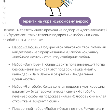
тратить время на составление набора самостоятельно.
Среди новинок — сладкий адвент с конфетами «15 причин,
почему я тебя люблю» — никогда не будет лишним немного
подсластить жизнь для любимого. Классное дополнение или
Перейти на українськомовну версію
отдельный презент на 14 февраля.
Не хочешь тратить много времени на подбор каждого элемента?
В Gifty уже есть такие готовые подарочные наборы на День
влюблённых и не только:
Набор «О любви».
Под красивой упаковкой твой любимый
найдет печенье с предсказанием «С любовью», чашку
«Любимое место» и открытку «Лабиринт любви».
Набор «Daily love».
Любишь дарить полезные вещи? Тогда
без сомнений выбирай этот подарок: чашка «Heart»,
календарь «Daily Seven» и открытка «Неидеальная
идеальность».
Набор «Я с тобой».
Когда хочется подарить уют, хорошим
вариантом будет ароматическая свеча «Я с тобой»,
печенье с особыми предсказаниями «С любовью» и милая
открытка «Лабиринт любви».
Подарочный набор «Любить-бесить вечно».
Романтика и