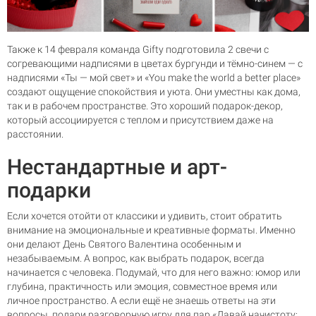
Также к 14 февраля команда Gifty подготовила 2 свечи с
согревающими надписями в цветах бургунди и тёмно-синем — с
надписями «Ты — мой свет» и «You make the world a better place»
создают ощущение спокойствия и уюта. Они уместны как дома,
так и в рабочем пространстве. Это хороший подарок-декор,
который ассоциируется с теплом и присутствием даже на
расстоянии.
Нестандартные и арт-
подарки
Если хочется отойти от классики и удивить, стоит обратить
внимание на эмоциональные и креативные форматы. Именно
они делают День Святого Валентина особенным и
незабываемым. А вопрос, как выбрать подарок, всегда
начинается с человека. Подумай, что для него важно: юмор или
глубина, практичность или эмоция, совместное время или
личное пространство. А если ещё не знаешь ответы на эти
вопросы, подари разговорную игру для пар
«Давай начистоту: