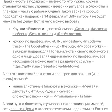
Практичность в подарках — именно то, что нужно. Кружки
становятся частью утренних и вечерних ритуалов, а блокноты и
планеры — частью рабочих будней. Такой вариант хорошо
подойдёт как подарок на 14 февраля от Gifty, который не будет
«лежать без дела». Вот из чего можно выбрать:
Кружки с Ёжиком и щепоткой юмора:
«Скалка»
,
«Колючая
любовь»
,
«Бесить вечно»
и
«Я тебя этотво»
;
кружки по профессиям:
«iCTRL my destiny»
,
«In code we
trust»
,
«The CodeFather»
,
«Fuck the bug»
,
«My code works»
—
выбирай подарок для IT-специалиста и своего любимого в
одном лице. Добавляй ещё наклейки по профессиям, всё
необходимое можно найти в разделе по ссылке —
https://gifty.in.ua/presents/dlya-tih-hto-v-it
А вот что касается блокнотов и планеров для важных (и не
очень) записей:
минималистичные блокноты в экокоже —
«Мечтай и
действуй»
,
«I’m OK»
,
«Здесь и сейчас»
;
блокноты с перчинкой —
«Чтопопало»
и
«Та бля»
.
А если нужна более структурированная организация мыслей,
есть
планер «Цель»
с каллиграфическими надписями от Евгения