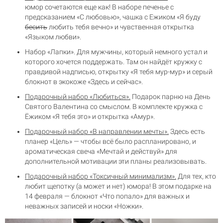
юмор сочетаются еще как! В наборе печенье с
предсказанием «С любовью», чашка с Ежиком «Я буду
бесить
любить тебя вечно» и чувственная открытка
«Языком любви».
Набор «Лапки».
Для мужчины, который немного устал и
которого хочется поддержать. Там он найдёт кружку с
правдивой надписью, открытку «Я тебя мур-мур» и серый
блокнот в экокоже «Здесь и сейчас».
Подарочный набор «Любиться».
Подарок парню на День
Святого Валентина со смыслом. В комплекте кружка с
Ёжиком «Я тебя это» и открытка «Амур».
Подарочный набор «В направлении мечты».
Здесь есть
планер «Цель» — чтобы всё было распланировано, и
ароматическая свеча «Мечтай и действуй» для
дополнительной мотивации эти планы реализовывать.
Подарочный набор «Токсичный минимализм».
Для тех, кто
любит щепотку (а может и нет) юмора! В этом подарке на
14 февраля — блокнот «Что попало» для важных и
неважных записей и носки «Ножки».