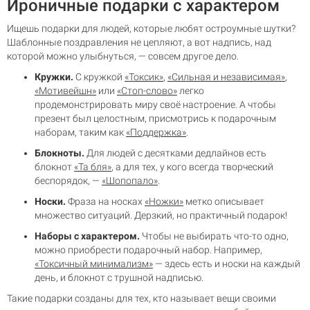
Ироничные подарки с характером
Ищешь подарки для людей, которые любят остроумные шутки?
Шаблонные поздравления не цепляют, а вот надпись, над
которой можно улыбнуться, — совсем другое дело.
Кружки.
С кружкой
«Токсик»
,
«Сильная и независимая»
,
«Мотивейшн»
или
«Стоп-слово»
легко
продемонстрировать миру своё настроение. А чтобы
презент был целостным, присмотрись к подарочным
наборам, таким как
«Поддержка»
.
Блокноты.
Для людей с десятками дедлайнов есть
блокнот
«Та бля»
, а для тех, у кого всегда творческий
беспорядок, —
«Шопопало»
.
Носки.
Фраза на носках
«Ножки»
метко описывает
множество ситуаций. Дерзкий, но практичный подарок!
Наборы с характером.
Чтобы не выбирать что-то одно,
можно приобрести подарочный набор. Например,
«Токсичный минимализм»
— здесь есть и носки на каждый
день, и блокнот с трушной надписью.
Такие подарки созданы для тех, кто называет вещи своими