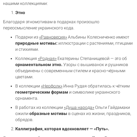
нашими коллекциями:
Этно
Благодаря этномотивам в подарках произошло
переосмысление украинского кода.
Подарки из
«Равновесия»
Альбины Колесниченко имеют
природные мотивы:
иллюстрации с растениями, птицами
и стихиями.
Коллекция
«Родная»
Екатерины Степанищевой — это об
орнаментальном этно.
Узоры с вышиванок и рушников
объединены с современным стилем и красно-чёрными
цветами.
В коллекции
«Неофолк»
Инна Рудая обратилась к чётким
геометрическим формам
и символике украинского
орнамента.
В работах из коллекции
«Душа народа»
Ольги Гайдамаки
ожили
образные мотивы
в сценах из жизни, праздников,
обрядов.
Каллиграфия, которая вдохновляет — «Путь».