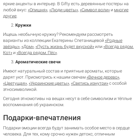
яркие акценты в интерьер. В Gifty есть деревянные постеры на
любой вкус:
«Опишня»
,
«Люди-цветы»
,
«Символ воли»
и
многие
другие
.
Кружки
Ищешь необычную кружку? Рекомендуем рассмотреть
варианты из коллекции Екатерины Спетанищевой
«Родные
звёзды»
,
«Дом»
,
«Пусть жизнь будет вкусной»
или
«Всегда рядом.
Кот»
и
«Всегда рядом. Пёс»
.
Ароматические свечи
Имеют натуральный состав и приятные ароматы, которые
дарят уют. Присмотрись к нашим свечам
«Вечное дерево»
,
«Цветущая»
,
«Украинские цветы»
,
«Светись изнутри»
с особой
этносимволикой.
Сегодня этномотивы на вещах несут в себе символизм и тёплые
воспоминания об украинском.
Подарки-впечатления
Подарки-эмоции всегда будут занимать особое место в сердце
человека. Для тех, кому срочно нужен детокс, отличным