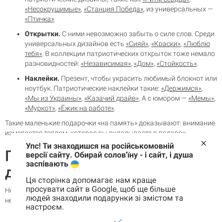
«Несокрушимые»
,
«Станция Победа»
, из универсальных —
«Птичка»
.
Открытки.
С ними невозможно забыть о силе слов. Среди
универсальных дизайнов есть
«Сияй»
,
«Краски»
,
«Люблю
тебя»
. В коллекции патриотических открыток тоже немало
разновидностей:
«Независимая»
,
«Дом»
,
«Стойкость»
.
Наклейки.
Презент, чтобы украсить любимый блокнот или
ноутбук. Патриотические наклейки такие:
«Держимся»
,
«Мы из Украины»
,
«Казачий драйв»
. А с юмором —
«Мемы»
,
«Муркот»
,
«Ёжик на работе»
.
Такие маленькие подарочки «на память» доказывают: внимание
измеряется теплом, которое вы вкладываете в подарок.
Упс! Ти знаходишся на російськомовній
Подарочные наборы и боксы
версії сайту. Обирай солов'їну - і сайт, і душа
заспівають
для привередливых
Ця сторінка допомагає нам краще
просувати сайт в Google, щоб ще більше
Не знаешь, где найти подарки для привередливых? Вот
людей знаходили подарунки зі змістом та
несколько идей:
настроєм.
Корзина
Наборы с планерами.
Боксы
«Мчи»
,
«Ресурс»
,
«Мечтай и
0 товары