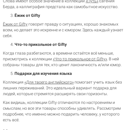
Слова имеют особое значение в коллекции
«Путь»
Евгения
Берда, а каллиграфия предстала как самобытное искусство.
Ёжик от Gifty
Ёжик от Gifty
говорит правду о ситуациях, хорошо знакомых
всем, но делает это искренне и с юмором. Здесь каждый узнает
себя.
Что-то прикольное от Gifty
Когда глаза разбегаются, а времени остаётся всё меньше,
присмотрись к коллекции
«Что-то прикольное от Gifty»
. В ней
собраны товары для тех, кто ценит лаконичность и/или юмор.
Подарки для изучения языка
Коллекция
«Для твоего английского»
помогает учить язык без
лишних переживаний. Это идеальный вариант подарка для
людей, которые стремятся расширять свои горизонты.
Как видишь, коллекции Gifty отличаются по настроениям и
смыслам, но все эти товары способны удивлять. Рассмотрим
подробнее, что именно можно подарить человеку, у которого
есть всё.