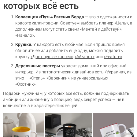
которых всё есть
Коллекция
«Путь»
Евгения Берда
— это о сдержанности и
красоте каллиграфии. Советуем выбрать планер
«Цель»
, а
дополнением могут стать свечи
«Мечтай и действуй»
,
«Начало»
.
Кружки.
У каждого есть любимая. Если пришло время
обновить её или добавить ещё одну, можно подарить
кружку
«Донт пуш зе хорсес»
,
«Айм нот»
или
«Feature»
.
Деревянные постеры
украсят домашний или офисный
интерьер. Из патриотических дизайнов есть
«Украина»
, из
этно —
«Степь»
,
«Вареники»
, из универсальных —
«Охотник»
.
Подарки мужчинам, у которых всё есть, должны подчёркивать
амбиции или жизненную позицию, ведь секрет успеха — не в
количестве, а в характере этих вещей.