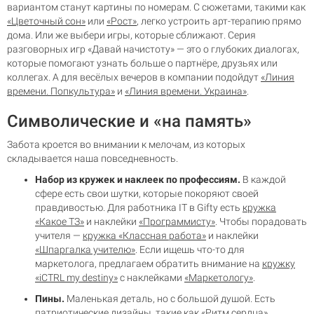
вариантом станут картины по номерам. С сюжетами, такими как
«Цветочный сон»
или
«Рост»
, легко устроить арт-терапию прямо
дома. Или же выбери игры, которые сближают. Серия
разговорных игр «Давай начистоту» — это о глубоких диалогах,
которые помогают узнать больше о партнёре, друзьях или
коллегах. А для весёлых вечеров в компании подойдут
«Линия
времени. Попкультура»
и
«Линия времени. Украина»
.
Символические и «на память»
Забота кроется во внимании к мелочам, из которых
складывается наша повседневность.
Набор из кружек и наклеек по профессиям.
В каждой
сфере есть свои шутки, которые покоряют своей
правдивостью. Для работника IT в Gifty есть
кружка
«Какое ТЗ»
и наклейки
«Программисту»
. Чтобы порадовать
учителя —
кружка «Классная работа»
и наклейки
«Шпаргалка учителю»
. Если ищешь что-то для
маркетолога, предлагаем обратить внимание на
кружку
«iCTRL my destiny»
с наклейками
«Маркетологу»
.
Пины.
Маленькая деталь, но с большой душой. Есть
патриотические дизайны, такие как
«Ритм сердца»
,