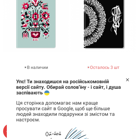
В наличии
Осталось 3 шт
Блокнот
Планер
Упс! Ти знаходишся на російськомовній
Процветание
Путь
версії сайту. Обирай солов'їну - і сайт, і душа
заспівають
595 грн
524 грн
795 грн
700 грн
Ця сторінка допомагає нам краще
КУПИТЬ
КУПИТЬ
просувати сайт в Google, щоб ще більше
людей знаходили подарунки зі змістом та
настроєм.
Корзина
0 товары
-51%
-51%